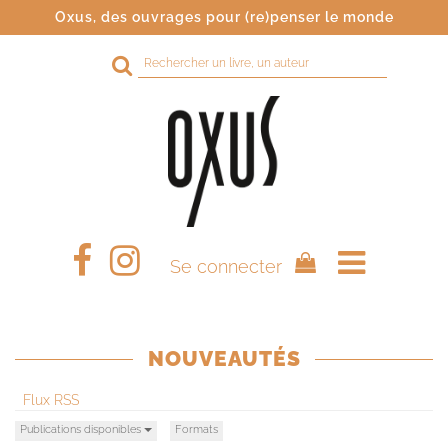
Oxus, des ouvrages pour (re)penser le monde
Rechercher
sur
le
site
Se connecter
NOUVEAUTÉS
Flux RSS
Publications disponibles
Formats