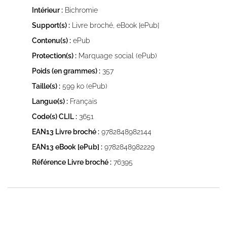
Intérieur :
Bichromie
Support(s) :
Livre broché, eBook [ePub]
Contenu(s) :
ePub
Protection(s) :
Marquage social (ePub)
Poids (en grammes) :
357
Taille(s) :
599 ko (ePub)
Langue(s) :
Français
Code(s) CLIL :
3651
EAN13 Livre broché :
9782848982144
EAN13 eBook [ePub] :
9782848982229
Référence Livre broché :
76395