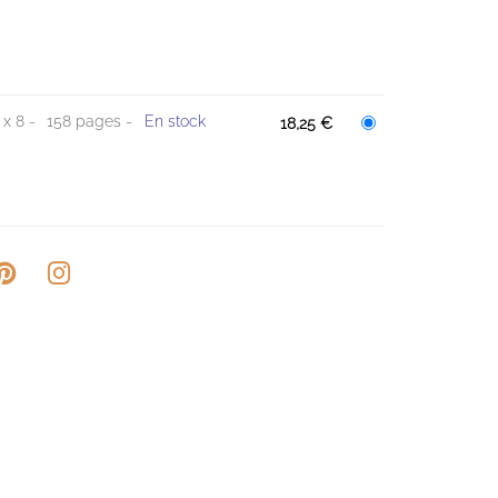
 x 8
158 pages
En stock
18,25 €