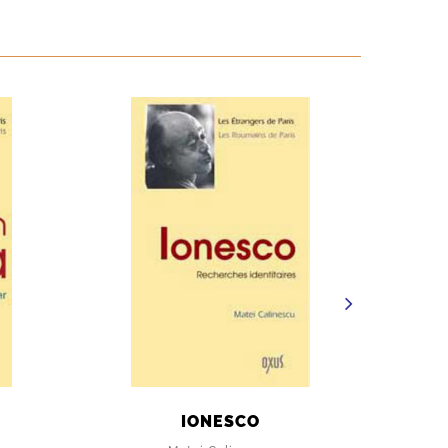
IONESCO
AR