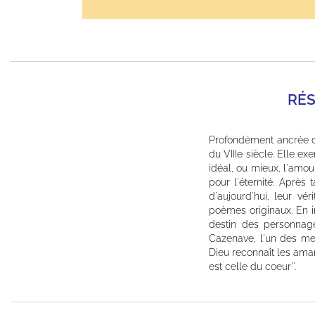
RÉ
Profondément ancrée da
du VIIIe siècle. Elle e
idéal, ou mieux, l'amou
pour l'éternité. Après
d'aujourd'hui, leur vé
poèmes originaux. En in
destin des personnage
Cazenave, l'un des mei
Dieu reconnaît les amants
est celle du coeur''.