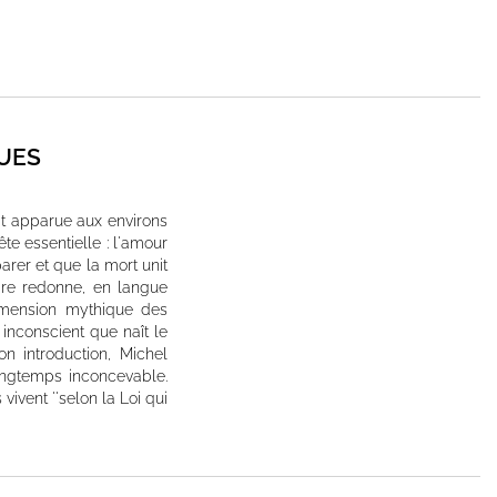
UES
it apparue aux environs
te essentielle : l'amour
arer et que la mort unit
gare redonne, en langue
 dimension mythique des
 inconscient que naît le
n introduction, Michel
longtemps inconcevable.
 vivent ''selon la Loi qui