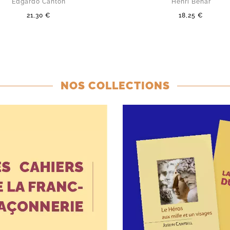
Edgardo Canton
Henri Béhar
21,30 €
18,25 €
NOS COLLECTIONS