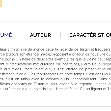
SUMÉ
AUTEUR
CARACTÉRISTIQ
ns l'imaginaire du monde celte, la légende de Tristan et Iseut sera
xerce toujours son étrange magie, proposant à chacun de nous une quê
r sublime. L'histoire de deux êtres exemplaires que la vie ne peut sép
 tant d'interprétations méticuleuses ou incertaines, Pierre Dalle No
rité aux textes. Poète talentueux, il s'est efforcé de préserver la
sistant sur ce qui les rapprocherait de notre temps. C'est dans leur
s, c'est en union avec le cosmos qu'ils l'accomplissent. Dans so
lleurs analystes de Tristan et Iseut, donne à la légende un sens 
 et ''atteste à quel point ils sont libres de faute''. En soulignant qu'ils