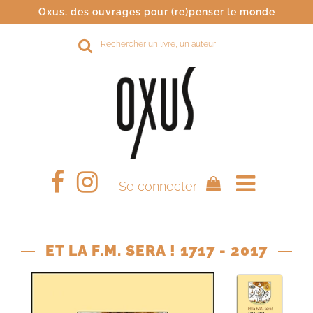
Oxus, des ouvrages pour (re)penser le monde
Rechercher
sur
le
site
Se connecter
ET LA F.M. SERA ! 1717 - 2017