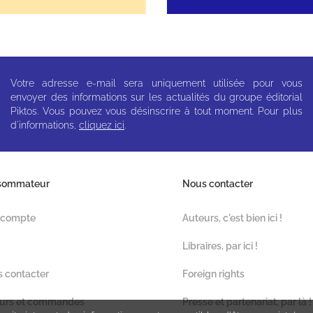
Votre adresse e-mail sera uniquement utilisée pour vous
envoyer des informations sur les actualités du groupe éditorial
Piktos. Vous pouvez vous désinscrire à tout moment. Pour plus
d'informations,
cliquez ici
.
sommateur
Nous contacter
 compte
Auteurs, c'est bien ici !
Libraires, par ici !
 contacter
Foreign rights
urs et commandes
Presse et partenariat, par là !