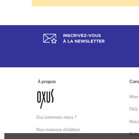
À propos
Con
Mon
FAQ
Qui sommes-nous ?
Nous
Nos maisons d'édition
Reto