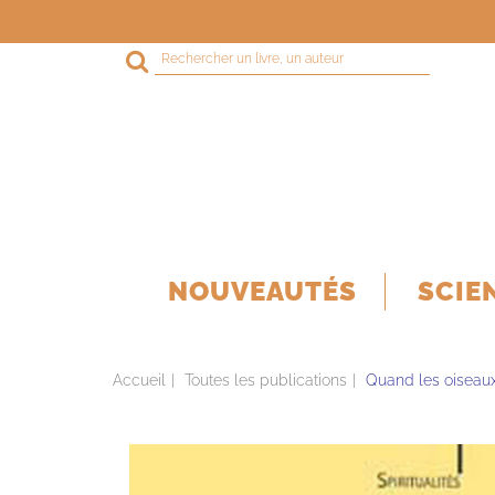
Rechercher
sur
le
site
NOUVEAUTÉS
SCIE
Accueil
Toutes les publications
Quand les oiseaux