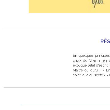
RÉ
En quelques principes
choix du Chemin en tou
explique l’état d’espri
Maître ou guru ? - E
spirituelle ou secte ? -