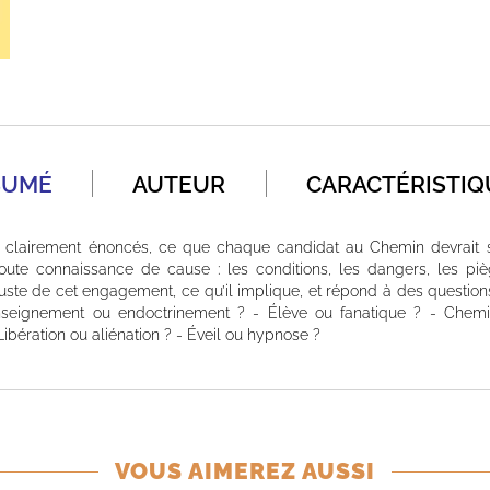
SUMÉ
AUTEUR
CARACTÉRISTIQ
 clairement énoncés, ce que chaque candidat au Chemin devrait sa
te connaissance de cause : les conditions, les dangers, les piège
t juste de cet engagement, ce qu’il implique, et répond à des questions
nseignement ou endoctrinement ? - Élève ou fanatique ? - Chem
 Libération ou aliénation ? - Éveil ou hypnose ?
VOUS AIMEREZ AUSSI