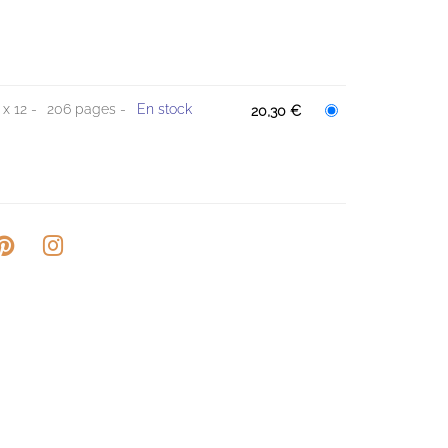
 x 12
206 pages
En stock
20,30 €