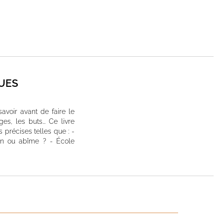
UES
voir avant de faire le
s, les buts... Ce livre
 précises telles que : -
in ou abîme ? - École