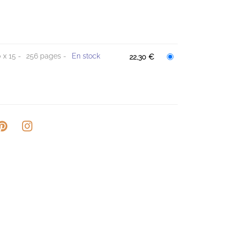
0 x 15
256 pages
En stock
22,30 €