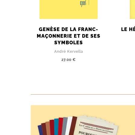
E
GENÈSE DE LA FRANC-
LE H
MAÇONNERIE ET DE SES
SYMBOLES
André Kervella
27,00 €