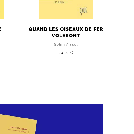
E
QUAND LES OISEAUX DE FER
AM
VOLERONT
Selim Aïssel
20,30 €