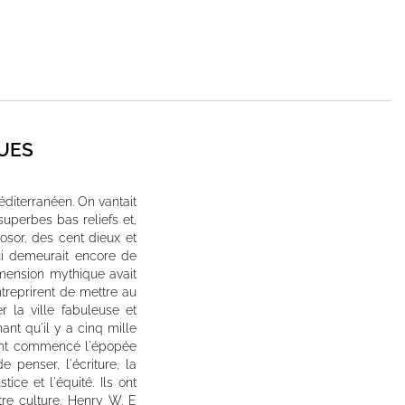
UES
diterranéen. On vantait
uperbes bas reliefs et,
sor, des cent dieux et
ui demeurait encore de
mension mythique avait
treprirent de mettre au
r la ville fabuleuse et
ant qu'il y a cinq mille
 ont commencé l'épopée
 penser, l'écriture, la
tice et l'équité. Ils ont
tre culture. Henry W. E