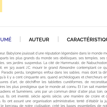
SUMÉ
AUTEUR
CARACTÉRISTIQ
ur, Babylone jouissait d'une réputation légendaire dans le monde mé
mparts les plus grands du monde ses obélisques, ses temples, ses s
lles, ses jardins suspendus. La cité de Hammurabi, de Nabuchodono
 vit, en 323 avant J.C. mourir le grand Alexandre contemplant ce q
n Paradis perdu, longtemps enfoui dans les sables, mais dont la di
usqu'à il y a cent cinquante ans, quand archéologues et chercheurs en
res d'art, de déchiffrer les tablettes cunéiformes, de reconstitue
ires les plus prestigieux que le monde ait connu. Et l'on sait mainten
kadiens et Sumériens, unis par un commun désir d'aller plus loin,
. Ils ont inventé, siècle après siècle, une manière de croire et de
s. Ils ont assuré une organisation administrative, tenté d'établir la jus
le berceau de notre civilisation, créé les bases essentielles de no